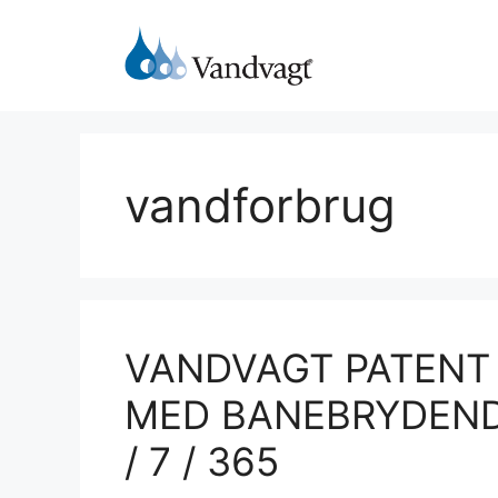
Hop
til
indhold
vandforbrug
VANDVAGT PATENT
MED BANEBRYDENDE
/ 7 / 365