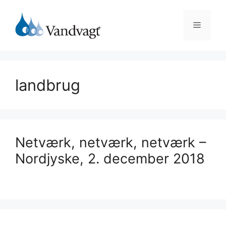
Hop
til
Menu
indhold
landbrug
Netværk, netværk, netværk –
Nordjyske, 2. december 2018