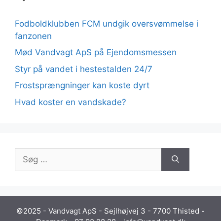
Fodboldklubben FCM undgik oversvømmelse i
fanzonen
Mød Vandvagt ApS på Ejendomsmessen
Styr på vandet i hestestalden 24/7
Frostsprængninger kan koste dyrt
Hvad koster en vandskade?
Søg
efter:
©2025 - Vandvagt ApS - Sejlhøjvej 3 - 7700 Thisted -