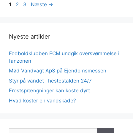
Side
Side
Side
1
2
3
Næste
→
Nyeste artikler
Fodboldklubben FCM undgik oversvømmelse i
fanzonen
Mød Vandvagt ApS på Ejendomsmessen
Styr på vandet i hestestalden 24/7
Frostsprængninger kan koste dyrt
Hvad koster en vandskade?
Søg