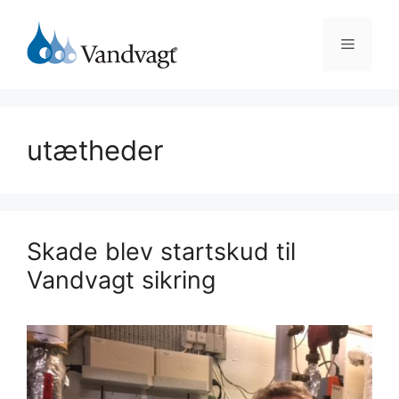
Hop
til
Menu
indhold
utætheder
Skade blev startskud til
Vandvagt sikring