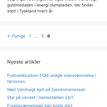
guldmedaljen i energi olympiaden, der finder
sted i Tyskland hvert år.
Side
Side
Side
←
Forrige
1
…
5
6
Nyeste artikler
Fodboldklubben FCM undgik oversvømmelse i
fanzonen
Mød Vandvagt ApS på Ejendomsmessen
Styr på vandet i hestestalden 24/7
Frostsprængninger kan koste dyrt