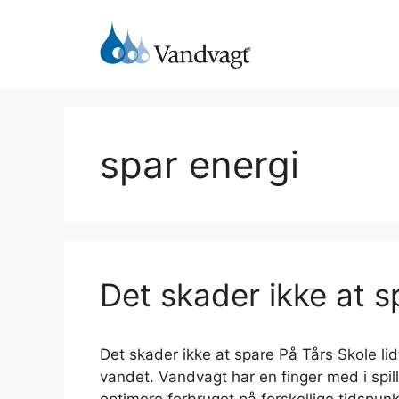
Hop
til
indhold
spar energi
Det skader ikke at s
Det skader ikke at spare På Tårs Skole lid
vandet. Vandvagt har en finger med i spil