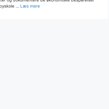
unkter og dokumentere de økonomiske besparelser
 byskole …
Læs mere