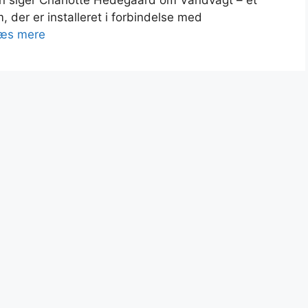
 siger Charlotte Hedegaard om Vandvagt – et
der er installeret i forbindelse med
æs mere