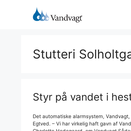
Hop
til
indhold
Stutteri Solholtg
Styr på vandet i hes
Det automatiske alarmsystem, Vandvagt, er
Egtved. – Vi har virkelig haft gavn af Vand