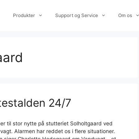
Produkter
Support og Service
Om os
aard
testalden 24/7
 til stor nytte på stutteriet Solholtgaard ved
vagt. Alarmen har reddet os i flere situationer.