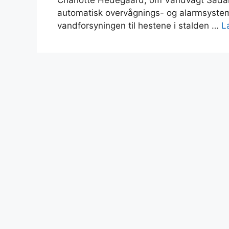
Charlotte Hedegaard, om Vandvagt Sådan
automatisk overvågnings- og alarmsystem, 
vandforsyningen til hestene i stalden …
L