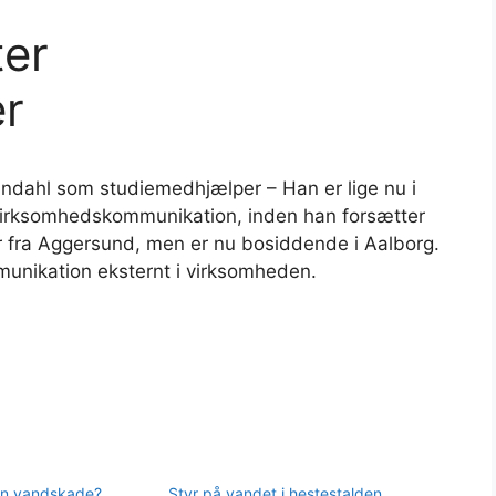
er
r
Hundahl som studiemedhjælper – Han er lige nu i
l virksomhedskommunikation, inden han forsætter
r fra Aggersund, men er nu bosiddende i Aalborg.
munikation eksternt i virksomheden.
en vandskade?
Styr på vandet i hestestalden