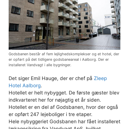
Godsbanen består af fem lejlighedskomplekser og et hotel, der
er opført på det tidligere godsbaneareal i Aalborg. Der er
installeret Vandvagt i alle bygninger.
Det siger Emil Hauge, der er chef på
Zleep
Hotel Aalborg
.
Hotellet er helt nybygget. De første gæster blev
indkvarteret her for nøjagtig et år siden.
Hotellet er en del af Godsbanen, hvor der også
er opført 247 lejeboliger i tre etaper.
Hele nybyggeriet Godsbanen har fået installeret
lækagesikring fra Vandvagt ApS, hvilket